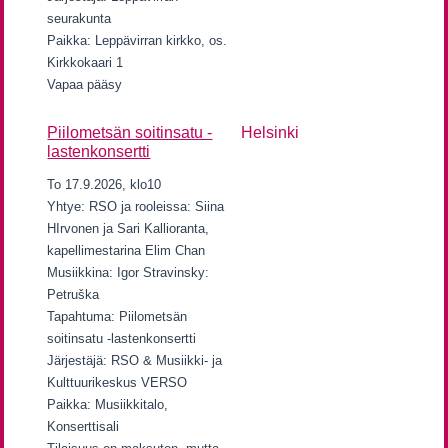
seurakunta
Paikka: Leppävirran kirkko, os.
Kirkkokaari 1
Vapaa pääsy
Piilometsän soitinsatu -
Helsinki
lastenkonsertti
To 17.9.2026, klo10
Yhtye: RSO ja rooleissa: Siina
HIrvonen ja Sari Kallioranta,
kapellimestarina Elim Chan
Musiikkina: Igor Stravinsky:
Petruška
Tapahtuma: Piilometsän
soitinsatu -lastenkonsertti
Järjestäjä: RSO & Musiikki- ja
Kulttuurikeskus VERSO
Paikka: Musiikkitalo,
Konserttisali