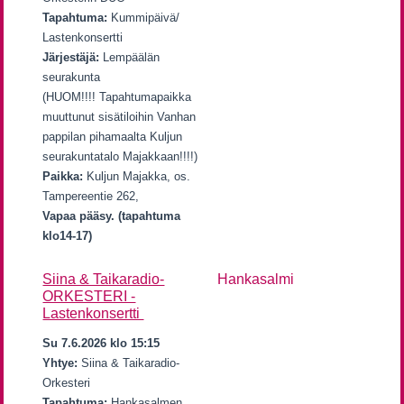
Tapahtuma:
Kummipäivä/
Lastenkonsertti
Järjestäjä:
Lempäälän
seurakunta
(HUOM!!!! Tapahtumapaikka
muuttunut sisätiloihin Vanhan
pappilan pihamaalta Kuljun
seurakuntatalo Majakkaan!!!!)
Paikka:
Kuljun Majakka, os.
Tampereentie 262,
Vapaa pääsy. (tapahtuma
klo14-17)
Siina & Taikaradio-
Hankasalmi
ORKESTERI -
Lastenkonsertti
Su 7.6.2026 klo 15:15
Yhtye:
Siina & Taikaradio-
Orkesteri
Tapahtuma:
Hankasalmen