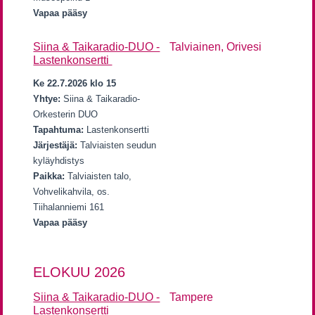
Vapaa pääsy
Siina & Taikaradio-DUO -
Talviainen, Orivesi
Lastenkonsertti
Ke 22.7.2026 klo 15
Yhtye:
Siina & Taikaradio-
Orkesterin DUO
Tapahtuma:
Lastenkonsertti
Järjestäjä:
Talviaisten seudun
kyläyhdistys
Paikka:
Talviaisten talo,
Vohvelikahvila, os.
Tiihalanniemi 161
Vapaa pääsy
ELOKUU 2026
Siina & Taikaradio-DUO -
Tampere
Lastenkonsertti