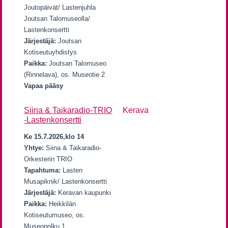
Joutopäivät/ Lastenjuhla
Joutsan Talomuseolla/
Lastenkonsertti
Järjestäjä:
Joutsan
Kotiseutuyhdistys
Paikka:
Joutsan Talomuseo
(Rinnelava), os. Museotie 2
Vapaa pääsy
Siina & Taikaradio-TRIO
Kerava
-Lastenkonsertti
Ke 15.7.2026,klo 14
Yhtye:
Siina & Taikaradio-
Orkesterin TRIO
Tapahtuma:
Lasten
Musapiknik/ Lastenkonsertti
Järjestäjä:
Keravan kaupunki
Paikka:
Heikkilän
Kotiseutumuseo, os.
Museopolku 1