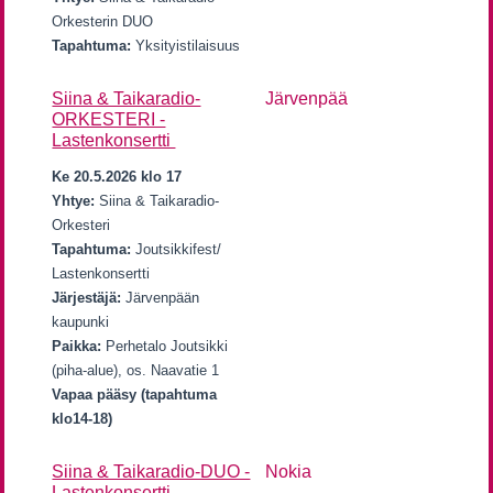
Orkesterin DUO
Tapahtuma:
Yksityistilaisuus
Siina & Taikaradio-
Järvenpää
ORKESTERI -
Lastenkonsertti
Ke 20.5.2026 klo 17
Yhtye:
Siina & Taikaradio-
Orkesteri
Tapahtuma:
Joutsikkifest/
Lastenkonsertti
Järjestäjä:
Järvenpään
kaupunki
Paikka:
Perhetalo Joutsikki
(piha-alue), os. Naavatie 1
Vapaa pääsy (tapahtuma
klo14-18)
Siina & Taikaradio-DUO -
Nokia
Lastenkonsertti