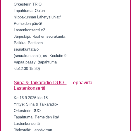
Orkesterin TRIO
Tapahtuma: Oulun
hiippakunnan Lähetysjuhlat/
Perheiden päivä/
Lastenkonsertti x2
Järjestäjä: Raahen seurakunta
Paikka: Pattijoen
seurakuntatalo
(seurakuntasali), os. Koulutie 9
Vapaa pääsy. (tapahtuma
klo12:30-15:30)
Siina & Taikaradio-DUO -
Leppävirta
Lastenkonsertti
Ke 16.9.2026 klo 18
Yhtye: Siina & Taikaradio-
Orkesterin DUO
Tapahtuma: Perheiden ilta/
Lastenkonsertti
Järjestäjä: Leppävirran