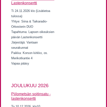
Lastenkonsertti
Ti 24.11.2026 klo (Lisätietoa
tulossa)
Yhtye: Siina & Taikaradio-
Orkesterin DUO
Tapahtuma: Lapsen oikeuksien
päivän Lastenkonsertti
Järjestäjä: Vantaan
seurakunnat
Paikka: Korson kirkko, os.
Merikotkantie 4
Vapaa pääsy
JOULUKUU 2026
Piilometsän soitinsatu -
lastenkonsertti
To 10.12.2026, klo10