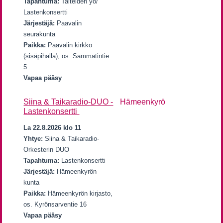
Tapahtuma:
Taiteiden yö/
Lastenkonsertti
Järjestäjä:
Paavalin
seurakunta
Paikka:
Paavalin kirkko
(sisäpihalla), os. Sammatintie
5
Vapaa pääsy
Siina & Taikaradio-DUO -
Hämeenkyrö
Lastenkonsertti
La 22.8.2026 klo 11
Yhtye:
Siina & Taikaradio-
Orkesterin DUO
Tapahtuma:
Lastenkonsertti
Järjestäjä:
Hämeenkyrön
kunta
Paikka:
Hämeenkyrön kirjasto,
os. Kyrönsarventie 16
Vapaa pääsy