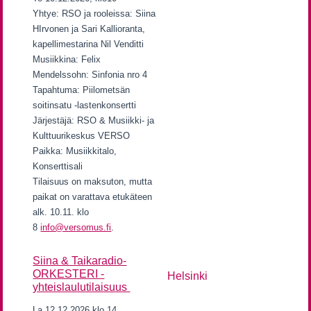
Yhtye: RSO ja rooleissa: Siina
HIrvonen ja Sari Kallioranta,
kapellimestarina Nil Venditti
Musiikkina: Felix
Mendelssohn: Sinfonia nro 4
Tapahtuma: Piilometsän
soitinsatu -lastenkonsertti
Järjestäjä: RSO & Musiikki- ja
Kulttuurikeskus VERSO
Paikka: Musiikkitalo,
Konserttisali
Tilaisuus on maksuton, mutta
paikat on varattava etukäteen
alk. 10.11. klo
8
info@versomus.fi
.
Siina & Taikaradio-
ORKESTERI -
Helsinki
yhteislaulutilaisuus
La 12.12.2026 klo 14