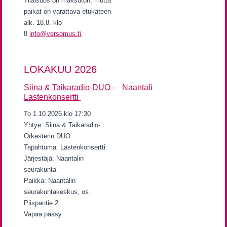
Tilaisuus on maksuton, mutta
paikat on varattava etukäteen
alk. 18.8. klo
8
info@versomus.fi
.
LOKAKUU 2026
Siina & Taikaradio-DUO -
Naantali
Lastenkonsertti
To 1.10.2026 klo 17:30
Yhtye: Siina & Taikaradio-
Orkesterin DUO
Tapahtuma: Lastenkonsertti
Järjestäjä: Naantalin
seurakunta
Paikka: Naantalin
seurakuntakeskus, os.
Piispantie 2
Vapaa pääsy