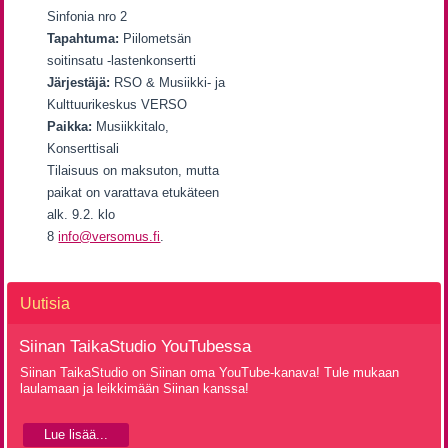
Sinfonia nro 2
Tapahtuma:
Piilometsän
soitinsatu -lastenkonsertti
Järjestäjä:
RSO & Musiikki- ja
Kulttuurikeskus VERSO
Paikka:
Musiikkitalo,
Konserttisali
Tilaisuus on maksuton, mutta
paikat on varattava etukäteen
alk. 9.2. klo
8
info@versomus.fi
.
Uutisia
Siinan TaikaStudio YouTubessa
Siinan TaikaStudio on Siinan oma YouTube-kanava! Tule mukaan
laulamaan ja leikkimään Siinan kanssa!
Lue lisää...