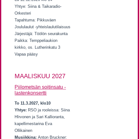
Yhtye: Siina & Taikaradio-
Orkesteri
Tapahtuma: Pikkuväen
Joululaulut -yhteislaulutilaisuus
Järjestäjä: Töölön seurakunta
Paikka: Temppeliaukion
kirkko, os. Lutherinkatu 3
Vapaa pääsy
MAALISKUU 2027
Piilometsän soitinsatu -
lastenkonsertti
To 11.3.2027, klo10
Yhtye:
RSO ja rooleissa: Siina
HIrvonen ja Sari Kallioranta,
kapellimestarina Eva
Ollikainen
Musiikkina:
Anton Bruckner: