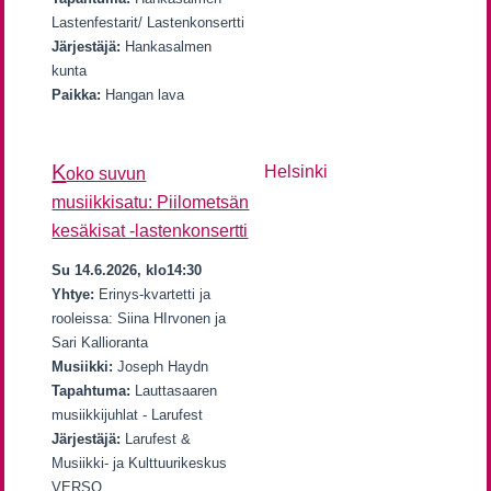
Lastenfestarit/ Lastenkonsertti
Järjestäjä:
Hankasalmen
kunta
Paikka:
Hangan lava
K
Helsinki
oko suvun
musiikkisatu: Piilometsän
kesäkisat
-lastenkonsertti
Su 14.6.2026, klo14:30
Yhtye:
Erinys-kvartetti ja
rooleissa: Siina HIrvonen ja
Sari Kallioranta
Musiikki:
Joseph Haydn
Tapahtuma:
Lauttasaaren
musiikkijuhlat - Larufest
Järjestäjä:
Larufest &
Musiikki- ja Kulttuurikeskus
VERSO