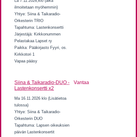
La 7.11.2026,klo (aika
ilmoitetaan myöhemmin)
Yhtye: Siina & Taikaradio-
Orkesterin TRIO
Tapahtuma: Lastenkonsertti
Järjestäjä: Kirkkonummen
Pelastakaa Lapset ry
Paikka: Pääkirjasto Fyyri, os.
Kirkkotori 1
Vapaa pääsy
Siina & Taikaradio-DUO -
Vantaa
Lastenkonsertti x2
Ma 16.11.2026 klo (Lisätietoa
tulossa)
Yhtye: Siina & Taikaradio-
Orkesterin DUO
Tapahtuma: Lapsen oikeuksien
päivän Lastenkonsertit