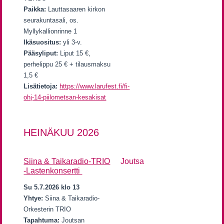
Paikka:
Lauttasaaren kirkon
seurakuntasali, os.
Myllykallionrinne 1
Ikäsuositus:
yli 3-v.
Pääsyliput:
Liput 15 €,
perhelippu 25 € + tilausmaksu
1,5 €
Lisätietoja:
https://www.larufest.fi/fi-
ohj-14-piilometsan-kesakisat
HEINÄKUU 2026
Siina & Taikaradio-TRIO
Joutsa
-Lastenkonsertti
Su 5.7.2026 klo 13
Yhtye:
Siina & Taikaradio-
Orkesterin TRIO
Tapahtuma:
Joutsan