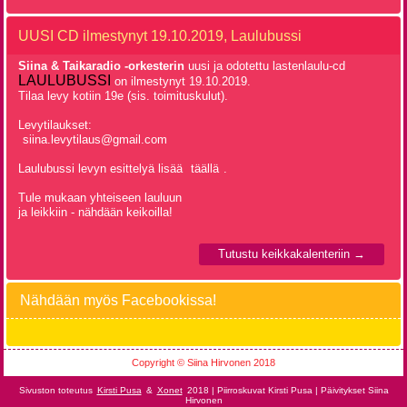
UUSI CD ilmestynyt 19.10.2019, Laulubussi
Siina & Taikaradio -orkesterin
uusi ja odotettu lastenlaulu-cd
LAULUBUSSI
on ilmestynyt 19.10.2019.
Tilaa levy kotiin 19e (sis. toimituskulut).
Levytilaukset:
siina.levytilaus@gmail.com
Laulubussi levyn esittelyä lisää
täällä
.
Tule mukaan yhteiseen lauluun
ja leikkiin - nähdään keikoilla!
Tutustu keikkakalenteriin →
Nähdään myös Facebookissa!
Copyright © Siina Hirvonen 2018
Sivuston toteutus
Kirsti Pusa
&
Xonet
2018 | Piirroskuvat Kirsti Pusa | Päivitykset Siina
Hirvonen