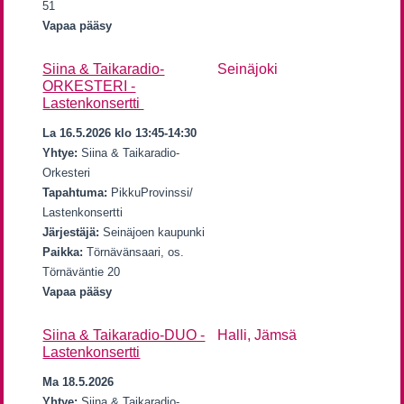
51
Vapaa pääsy
Siina & Taikaradio-
Seinäjoki
ORKESTERI -
Lastenkonsertti
La 16.5.2026 klo 13:45-14:30
Yhtye:
Siina & Taikaradio-
Orkesteri
Tapahtuma:
PikkuProvinssi/
Lastenkonsertti
Järjestäjä:
Seinäjoen kaupunki
Paikka:
Törnävänsaari, os.
Törnäväntie 20
Vapaa pääsy
Siina & Taikaradio-DUO -
Halli, Jämsä
Lastenkonsertti
Ma 18.5.2026
Yhtye:
Siina & Taikaradio-