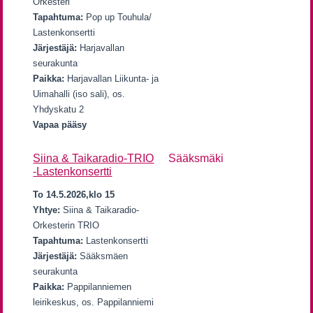
Orkesteri
Tapahtuma:
Pop up Touhula/
Lastenkonsertti
Järjestäjä:
Harjavallan
seurakunta
Paikka:
Harjavallan Liikunta- ja
Uimahalli (iso sali), os.
Yhdyskatu 2
Vapaa pääsy
Siina & Taikaradio-TRIO
Sääksmäki
-Lastenkonsertti
To 14.5.2026,klo 15
Yhtye:
Siina & Taikaradio-
Orkesterin TRIO
Tapahtuma:
Lastenkonsertti
Järjestäjä:
Sääksmäen
seurakunta
Paikka:
Pappilanniemen
leirikeskus, os. Pappilanniemi