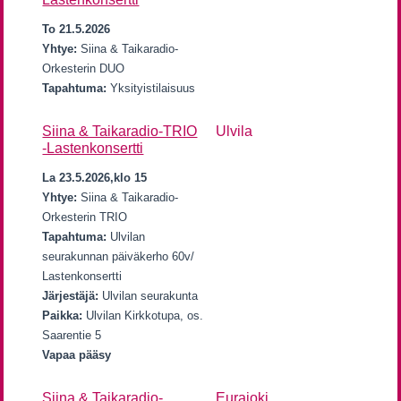
To 21.5.2026
Yhtye:
Siina & Taikaradio-
Orkesterin DUO
Tapahtuma:
Yksityistilaisuus
Siina & Taikaradio-TRIO
Ulvila
-Lastenkonsertti
La 23.5.2026,klo 15
Yhtye:
Siina & Taikaradio-
Orkesterin TRIO
Tapahtuma:
Ulvilan
seurakunnan päiväkerho 60v/
Lastenkonsertti
Järjestäjä:
Ulvilan seurakunta
Paikka:
Ulvilan Kirkkotupa, os.
Saarentie 5
Vapaa pääsy
Siina & Taikaradio-
Eurajoki