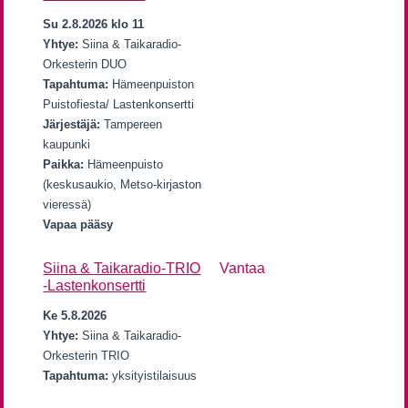
Su 2.8.2026 klo 11
Yhtye:
Siina & Taikaradio-
Orkesterin DUO
Tapahtuma:
Hämeenpuiston
Puistofiesta/ Lastenkonsertti
Järjestäjä:
Tampereen
kaupunki
Paikka:
Hämeenpuisto
(keskusaukio, Metso-kirjaston
vieressä)
Vapaa pääsy
Siina & Taikaradio-TRIO
Vantaa
-Lastenkonsertti
Ke 5.8.2026
Yhtye:
Siina & Taikaradio-
Orkesterin TRIO
Tapahtuma:
yksityistilaisuus