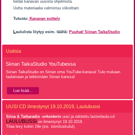
tietää kanavan uusista ohjelmista.
Uutta materiaalia valmistuu viikoittain.
Tutustu:
Kanavan esittely
L
aululista löytyy esim. täältä:
Puuhat/ Siinan TaikaStudio
Uutisia
Siinan TaikaStudio YouTubessa
Siinan TaikaStudio on Siinan oma YouTube-kanava! Tule mukaan
laulamaan ja leikkimään Siinan kanssa!
Lue lisää...
UUSI CD ilmestynyt 19.10.2019, Laulubussi
Siina & Taikaradio -orkesterin
uusi ja odotettu lastenlaulu-cd
LAULUBUSSI
on ilmestynyt 19.10.2019.
Tilaa levy kotiin 19e (sis. toimituskulut).